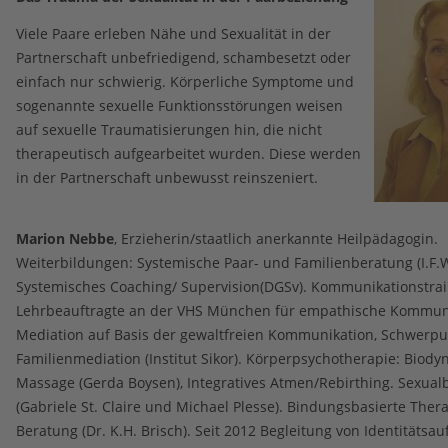
Viele Paare erleben Nähe und Sexualität in der
Partnerschaft unbefriedigend, schambesetzt oder
einfach nur schwierig. Körperliche Symptome und
sogenannte sexuelle Funktionsstörungen weisen
auf sexuelle Traumatisierungen hin, die nicht
therapeutisch aufgearbeitet wurden. Diese werden
in der Partnerschaft unbewusst reinszeniert.
Marion Nebbe
, Erzieherin/staatlich anerkannte Heilpädagogin.
Weiterbildungen: Systemische Paar- und Familienberatung (I.F.
Systemisches Coaching/ Supervision(DGSv). Kommunikationstra
Lehrbeauftragte an der VHS München für empathische Kommuni
Mediation auf Basis der gewaltfreien Kommunikation, Schwerpu
Familienmediation (Institut Sikor). Körperpsychotherapie: Biod
Massage (Gerda Boysen), Integratives Atmen/Rebirthing. Sexual
(Gabriele St. Claire und Michael Plesse). Bindungsbasierte Ther
Beratung (Dr. K.H. Brisch). Seit 2012 Begleitung von Identitätsa