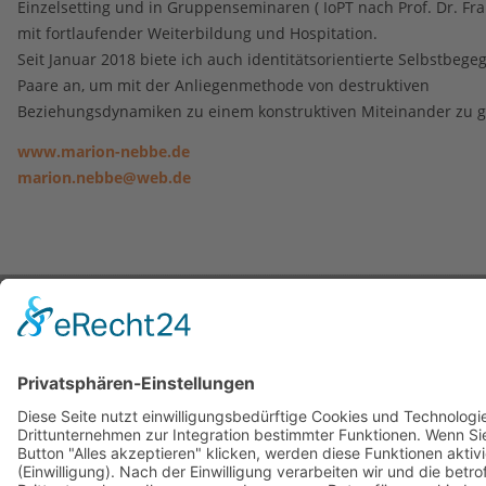
Einzelsetting und in Gruppenseminaren ( IoPT nach Prof. Dr. Fr
mit fortlaufender Weiterbildung und Hospitation.
Seit Januar 2018 biete ich auch identitätsorientierte Selbstbeg
Paare an, um mit der Anliegenmethode von destruktiven
Beziehungsdynamiken zu einem konstruktiven Miteinander zu g
www.marion-nebbe.de
marion.nebbe@web.de
Kontakt
|
Impressum
|
Datenschutzerklärung
Copyright © 2023. All Rights Reserved.